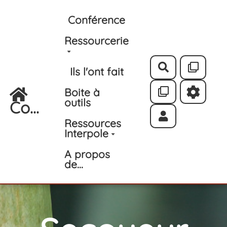
Aller au contenu principal
Conférence
Ressourcerie
Rechercher
Ils l'ont fait
Boite à
outils
Co...
Ressources
Interpole
A propos
de...