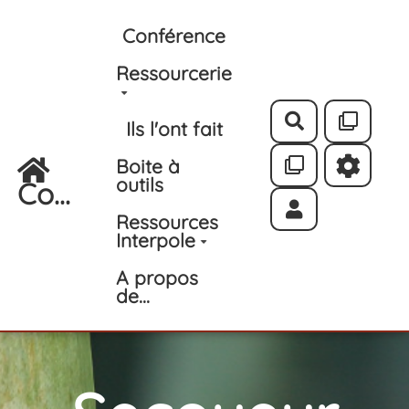
Aller au contenu principal
Conférence
Ressourcerie
Rechercher
Ils l'ont fait
Boite à
outils
Co...
Ressources
Interpole
A propos
de...