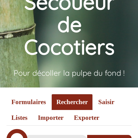
Secoueur
de
Cocotiers
Pour décoller la pulpe du fond !
Formulaires
Rechercher
Saisir
Listes
Importer
Exporter