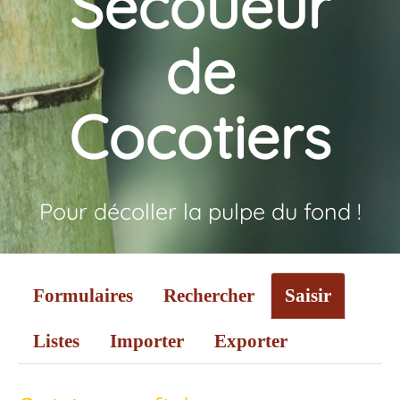
Secoueur
de
Cocotiers
Pour décoller la pulpe du fond !
Formulaires
Rechercher
Saisir
Listes
Importer
Exporter