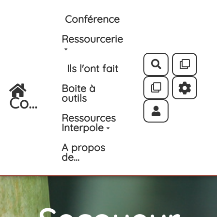
Aller au contenu principal
Conférence
Ressourcerie
Rechercher
Ils l'ont fait
Boite à
outils
Co...
Ressources
Interpole
A propos
de...