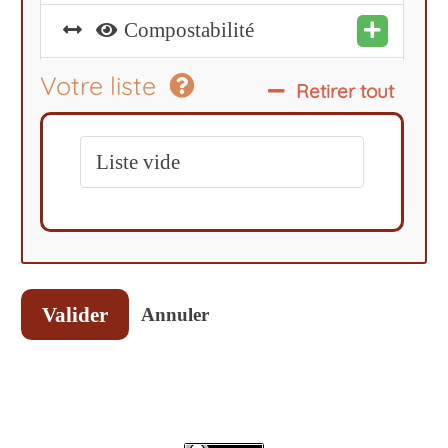
Compostabilité
Votre liste
Connecteurs
Retirer tout
Connecteurs : Pompiers
Liste vide
Coopération
Durabilistes
Démarrer
Valider
Annuler
ECS : Economie Cynique et
Suicidaire
Intervention : pompiers