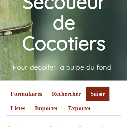
Secoueur
de
Cocotiers
Pour décoller la pulpe du fond !
Formulaires
Rechercher
Saisir
Listes
Importer
Exporter