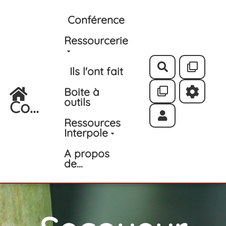
Aller au contenu principal
Conférence
Ressourcerie
Rechercher
Ils l'ont fait
Boite à
outils
Co...
Ressources
Interpole
A propos
de...