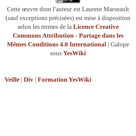
Cette œuvre dont l'auteur est Laurent Marseault
Libristes
(sauf exceptions précisées) est mise à disposition
selon les termes de la
Licence Creative
Prévention : pompier
Commons Attribution - Partage dans les
Prévision : pompier
Mêmes Conditions 4.0 International
| Galope
sous
YesWiki
RETEX
RETEX : pompiers
Veille
|
Div
|
Formation YesWiki
Robustesse
SDACR : pompiers
Santé commune