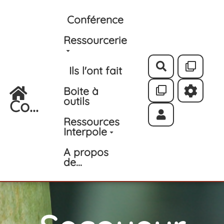
Aller au contenu principal
Conférence
Ressourcerie
Rechercher
Ils l'ont fait
Boite à
outils
Co...
Ressources
Interpole
A propos
de...