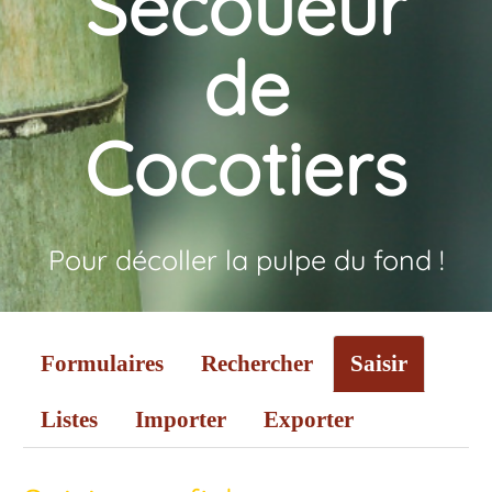
Secoueur
de
Cocotiers
Pour décoller la pulpe du fond !
Formulaires
Rechercher
Saisir
Listes
Importer
Exporter