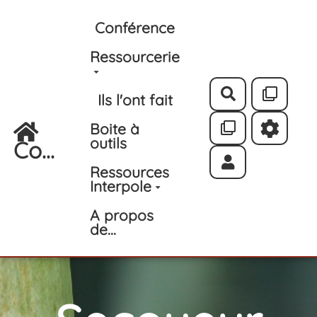
Aller au contenu principal
Conférence
Ressourcerie
Rechercher
Ils l'ont fait
Boite à
outils
Co...
Ressources
Interpole
A propos
de...