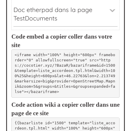
Code embed a copier coller dans votre
site
<iframe width="100%" height="600px" framebo
rder="0" allowfullscreen="true" src="http
s://cocotier.xyz/?BazaR/bazariframe&id=1500
&template=liste_accordeon.tpl.html&width=10
0%25&height=600px&lat=46.22763&lon=2.213749
&markersize=big&provider=OpenStreetMap.Mapn
ik&zoom=5&groups=&titles=&groupsexpanded=fa
lse"></bazariframe>
Code action wiki a copier coller dans une
page de ce site
{{bazarliste id="1500" template="liste_acco
rdeon.tpl.html" width="100%" height="600px" 