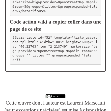
arkersize=big&provider=OpenStreetMap.Mapnik
&zoom=5&groups=&titles=&groupsexpanded=fals
e"></bazariframe>
Code action wiki a copier coller dans une
page de ce site
{{bazarliste id="52" template="liste_accord
eon.tpl.html" width="100%" height="600px" l
at="46.22763" lon="2.213749" markersize="bi
g" provider="OpenStreetMap.Mapnik" zoom="5" 
groups="" titles="" groupsexpanded="fals
e"}}
Cette œuvre dont l'auteur est Laurent Marseault
(sauf exceptions précisées) est mise à disposition