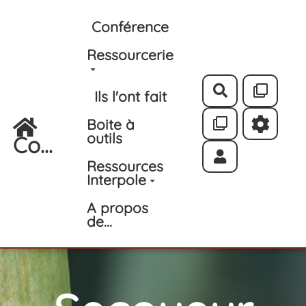
Aller au contenu principal
Conférence
Ressourcerie
Rechercher
Ils l'ont fait
Boite à
outils
Co...
Ressources
Interpole
A propos
de...