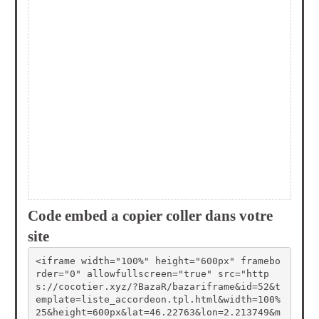
Code embed a copier coller dans votre
site
<iframe width="100%" height="600px" framebo
rder="0" allowfullscreen="true" src="http
s://cocotier.xyz/?BazaR/bazariframe&id=52&t
emplate=liste_accordeon.tpl.html&width=100%
25&height=600px&lat=46.22763&lon=2.213749&m