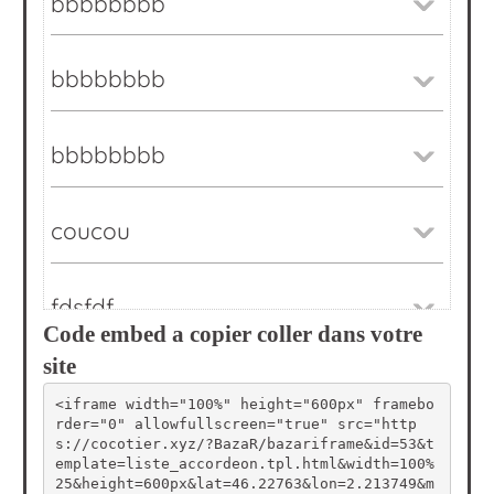
Code embed a copier coller dans votre
site
<iframe width="100%" height="600px" framebo
rder="0" allowfullscreen="true" src="http
s://cocotier.xyz/?BazaR/bazariframe&id=53&t
emplate=liste_accordeon.tpl.html&width=100%
25&height=600px&lat=46.22763&lon=2.213749&m