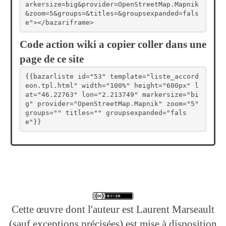
arkersize=big&provider=OpenStreetMap.Mapnik
&zoom=5&groups=&titles=&groupsexpanded=fals
e"></bazariframe>
Code action wiki a copier coller dans une
page de ce site
{{bazarliste id="53" template="liste_accord
eon.tpl.html" width="100%" height="600px" l
at="46.22763" lon="2.213749" markersize="bi
g" provider="OpenStreetMap.Mapnik" zoom="5" 
groups="" titles="" groupsexpanded="fals
e"}}
Cette œuvre dont l'auteur est Laurent Marseault
(sauf exceptions précisées) est mise à disposition