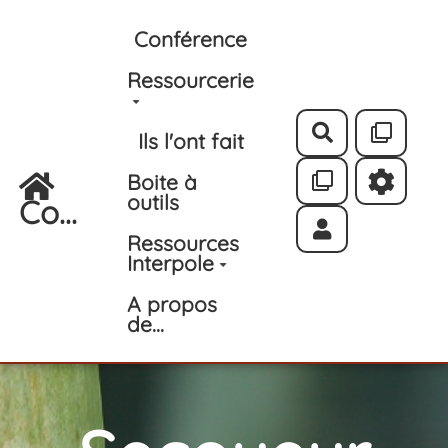
Aller au contenu principal
Conférence
Ressourcerie
Rechercher
Ils l'ont fait
Boite à
outils
Co...
Ressources
Interpole
A propos
de...