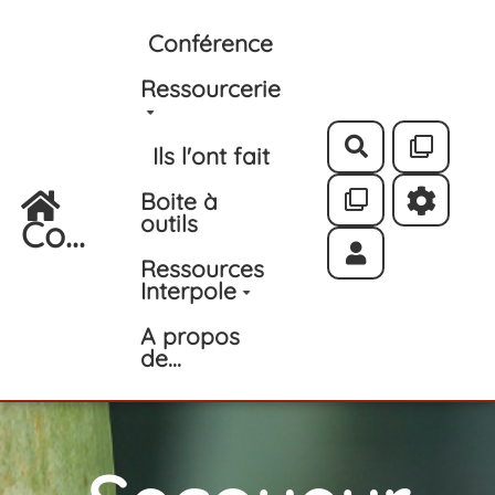
Aller au contenu principal
Conférence
Ressourcerie
Rechercher
Ils l'ont fait
Boite à
outils
Co...
Ressources
Interpole
A propos
de...