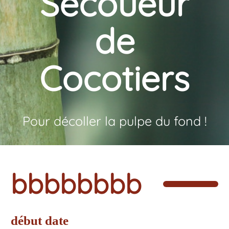
Secoueur
de
Cocotiers
Pour décoller la pulpe du fond !
bbbbbbbb
début date