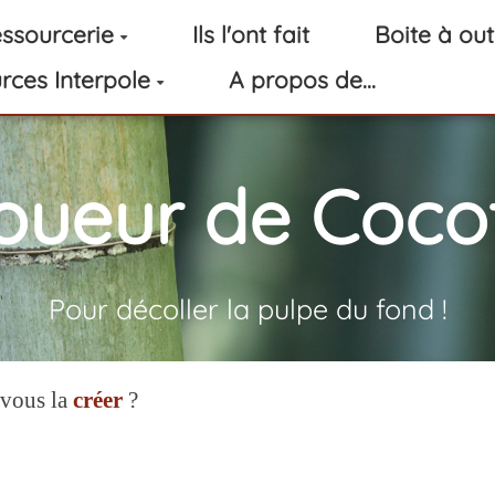
ssourcerie
Ils l'ont fait
Boite à out
rces Interpole
A propos de...
oueur de Cocot
Pour décoller la pulpe du fond !
-vous la
créer
?