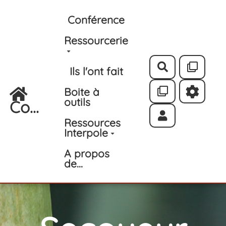
Aller au contenu principal
Conférence
Ressourcerie
Rechercher
Ils l'ont fait
Boite à
outils
Co...
Ressources
Interpole
A propos
de...