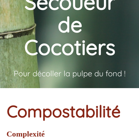
Secoueur
de
Cocotiers
Pour décoller la pulpe du fond !
Compostabilité
Complexité