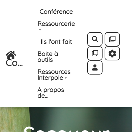
Aller au contenu principal
Conférence
Ressourcerie
Rechercher
Ils l'ont fait
Boite à
outils
Co...
Ressources
Interpole
A propos
de...