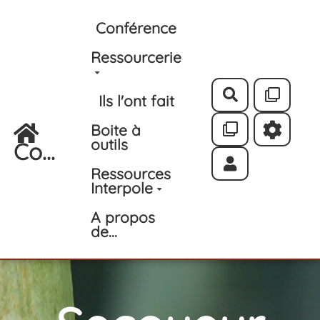
Aller au contenu principal
Conférence
Ressourcerie
Rechercher
Ils l'ont fait
Boite à
outils
Co...
Ressources
Interpole
A propos
de...