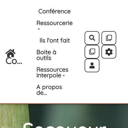
Aller au contenu principal
Conférence
Ressourcerie
Rechercher
Ils l'ont fait
Boite à
outils
Co...
Ressources
Interpole
A propos
de...