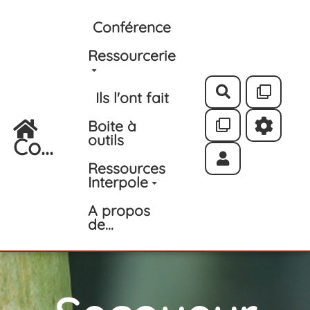
Aller au contenu principal
Conférence
Ressourcerie
Rechercher
Ils l'ont fait
Boite à
outils
Co...
Ressources
Interpole
A propos
de...