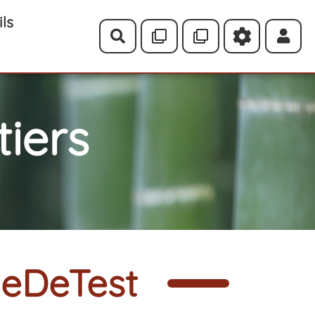
ils
Rechercher
iers
geDeTest