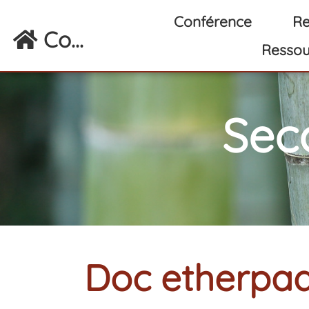
Aller au contenu principal
Conférence
Re
Co...
Ressou
Sec
Doc etherpad