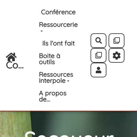
Aller au contenu principal
Conférence
Ressourcerie
Rechercher
Ils l'ont fait
Boite à
outils
Co...
Ressources
Interpole
A propos
de...