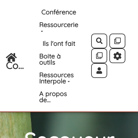
Aller au contenu principal
Conférence
Ressourcerie
Rechercher
Ils l'ont fait
Boite à
outils
Co...
Ressources
Interpole
A propos
de...