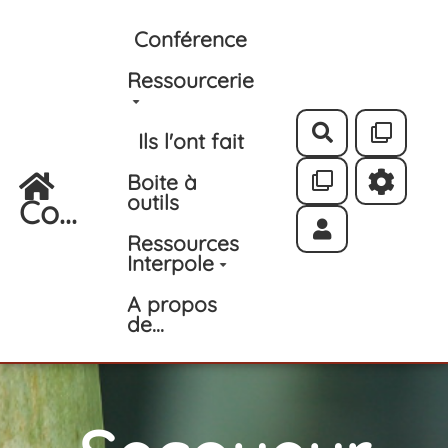
Aller au contenu principal
Conférence
Ressourcerie
Rechercher
Ils l'ont fait
Boite à
outils
Co...
Ressources
Interpole
A propos
de...