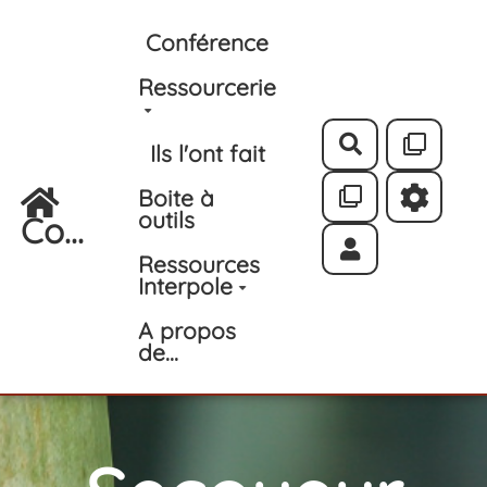
Aller au contenu principal
Conférence
Ressourcerie
Rechercher
Ils l'ont fait
Boite à
outils
Co...
Ressources
Interpole
A propos
de...