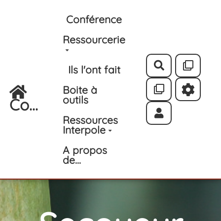
Aller au contenu principal
Conférence
Ressourcerie
Rechercher
Ils l'ont fait
Boite à
outils
Co...
Ressources
Interpole
A propos
de...