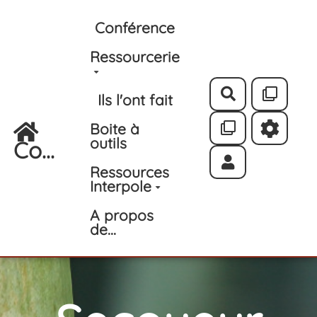
Aller au contenu principal
Conférence
Ressourcerie
Rechercher
Ils l'ont fait
Boite à
outils
Co...
Ressources
Interpole
A propos
de...