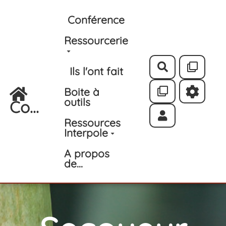
Aller au contenu principal
Conférence
Ressourcerie
Rechercher
Ils l'ont fait
Boite à
outils
Co...
Ressources
Interpole
A propos
de...