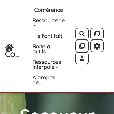
Aller au contenu principal
Conférence
Ressourcerie
Rechercher
Ils l'ont fait
Boite à
outils
Co...
Ressources
Interpole
A propos
de...