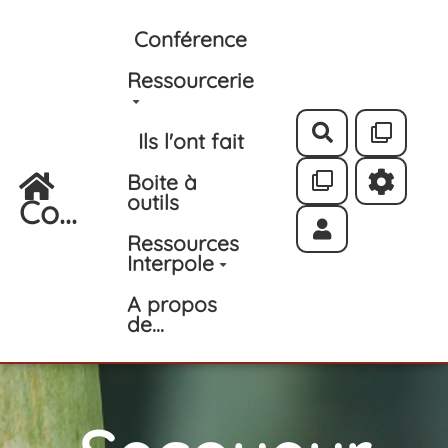
Aller au contenu principal
Conférence
Ressourcerie
Rechercher
Ils l'ont fait
Boite à
outils
Co...
Ressources
Interpole
A propos
de...