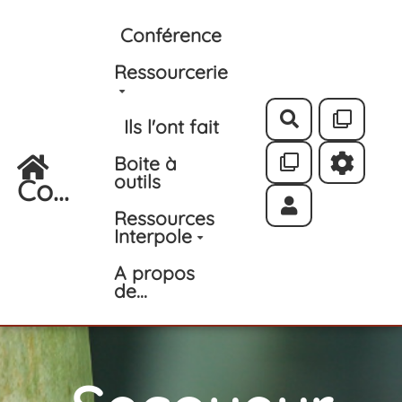
Aller au contenu principal
Conférence
Ressourcerie
Rechercher
Ils l'ont fait
Boite à
outils
Co...
Ressources
Interpole
A propos
de...