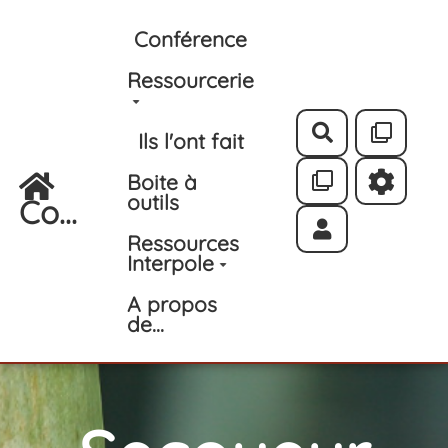
Aller au contenu principal
Conférence
Ressourcerie
Rechercher
Ils l'ont fait
Boite à
outils
Co...
Ressources
Interpole
A propos
de...