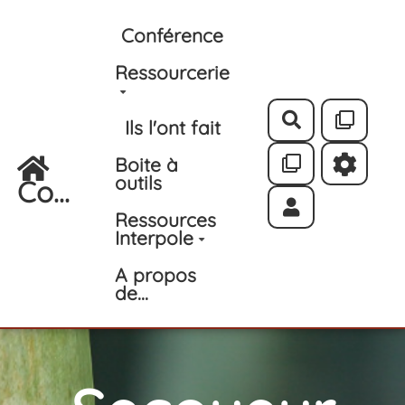
Aller au contenu principal
Conférence
Ressourcerie
Rechercher
Ils l'ont fait
Boite à
outils
Co...
Ressources
Interpole
A propos
de...