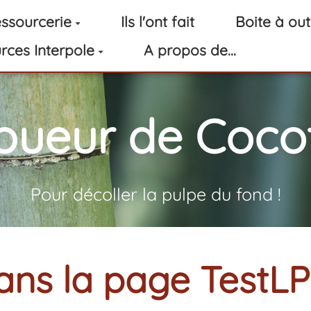
ssourcerie
Ils l'ont fait
Boite à out
rces Interpole
A propos de...
oueur de Cocot
Pour décoller la pulpe du fond !
ns la page TestL