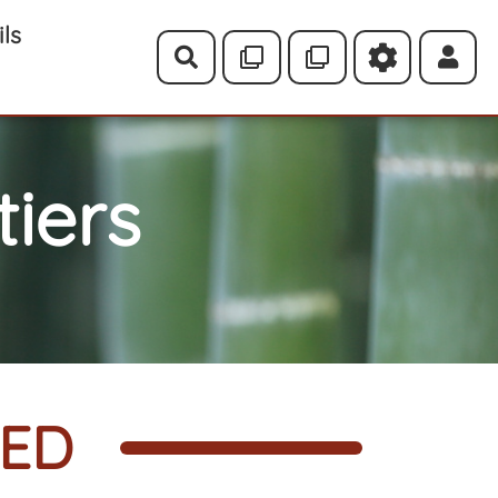
ils
Rechercher
iers
PED