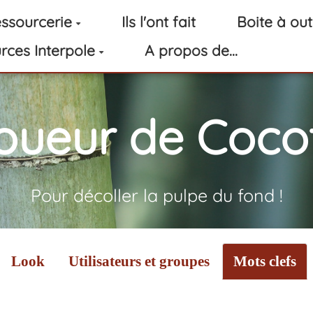
ssourcerie
Ils l'ont fait
Boite à out
rces Interpole
A propos de...
oueur de Cocot
Pour décoller la pulpe du fond !
Look
Utilisateurs et groupes
Mots clefs