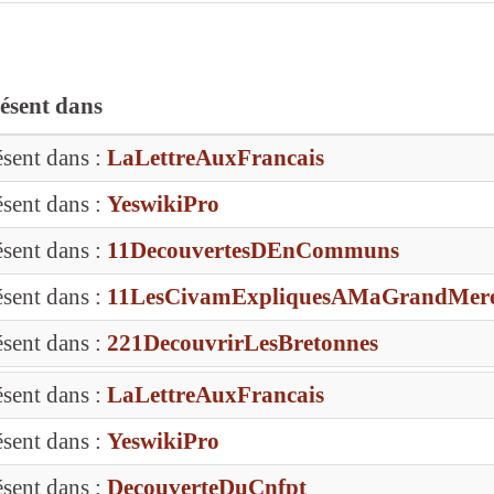
ésent dans
ésent dans :
LaLettreAuxFrancais
ésent dans :
YeswikiPro
ésent dans :
11DecouvertesDEnCommuns
ésent dans :
11LesCivamExpliquesAMaGrandMer
ésent dans :
221DecouvrirLesBretonnes
ésent dans :
LaLettreAuxFrancais
ésent dans :
YeswikiPro
ésent dans :
DecouverteDuCnfpt