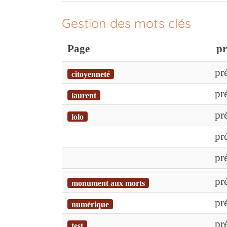
Gestion des mots clés
Page
pr
pr
citoyenneté
pr
laurent
pr
lolo
pr
pr
pr
monument aux morts
pr
numérique
pr
test