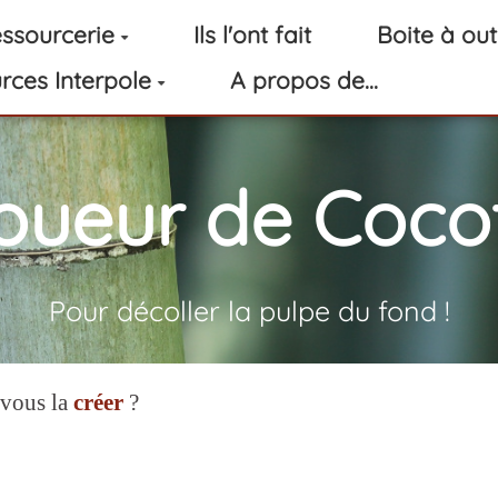
ssourcerie
Ils l'ont fait
Boite à out
rces Interpole
A propos de...
oueur de Cocot
Pour décoller la pulpe du fond !
-vous la
créer
?