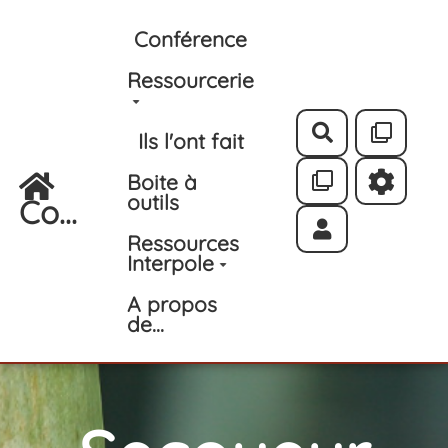
Aller au contenu principal
Conférence
Ressourcerie
Rechercher
Ils l'ont fait
Boite à
outils
Co...
Ressources
Interpole
A propos
de...