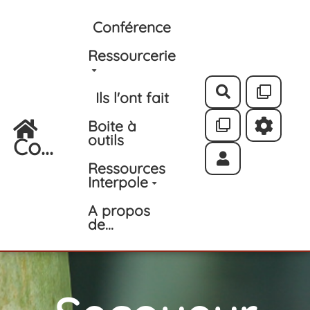
Aller au contenu principal
Conférence
Ressourcerie
Rechercher
Ils l'ont fait
Boite à
outils
Co...
Ressources
Interpole
A propos
de...