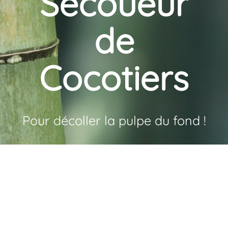
Secoueur
de
Cocotiers
Pour décoller la pulpe du fond !
+
−