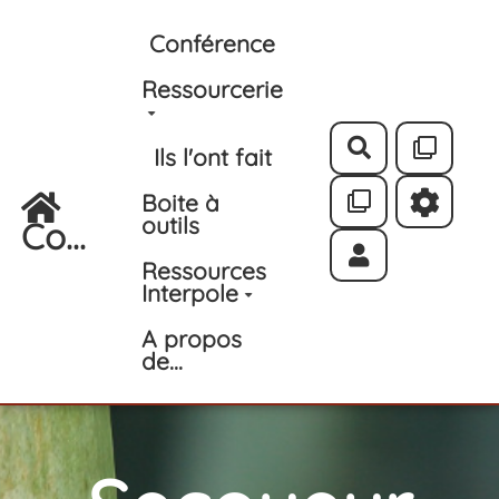
Aller au contenu principal
Conférence
Ressourcerie
Rechercher
Ils l'ont fait
Boite à
outils
Co...
Ressources
Interpole
A propos
de...