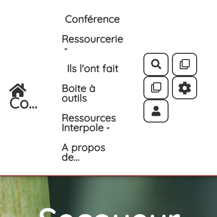
Aller au contenu principal
Conférence
Ressourcerie
Rechercher
Ils l'ont fait
Boite à
outils
Co...
Ressources
Interpole
A propos
de...