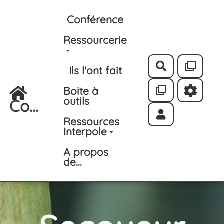
Aller au contenu principal
Conférence
Ressourcerie
Rechercher
Ils l'ont fait
Boite à
outils
Co...
Ressources
Interpole
A propos
de...