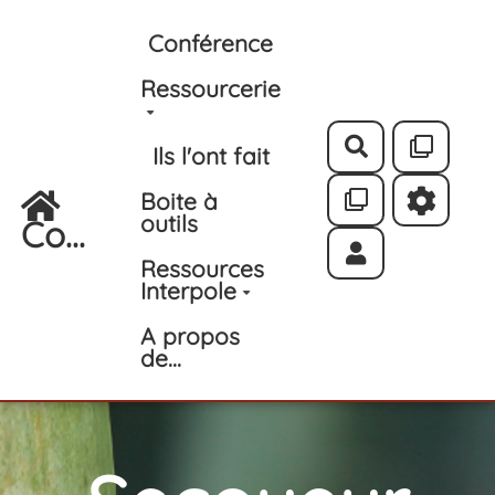
Aller au contenu principal
Conférence
Ressourcerie
Rechercher
Ils l'ont fait
Boite à
outils
Co...
Ressources
Interpole
A propos
de...