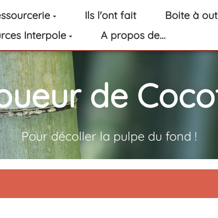
ssourcerie
Ils l'ont fait
Boite à out
rces Interpole
A propos de...
oueur de Cocot
Pour décoller la pulpe du fond !