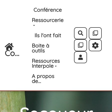
Aller au contenu principal
Conférence
Ressourcerie
Rechercher
Ils l'ont fait
Boite à
outils
Co...
Ressources
Interpole
A propos
de...