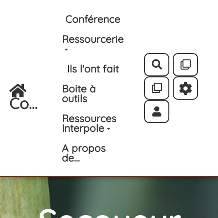
Aller au contenu principal
Conférence
Ressourcerie
Rechercher
Ils l'ont fait
Boite à
outils
Co...
Ressources
Interpole
A propos
de...