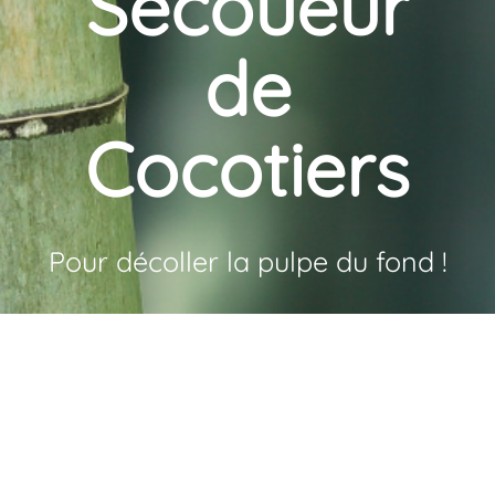
Secoueur
de
Cocotiers
Pour décoller la pulpe du fond !
+
−