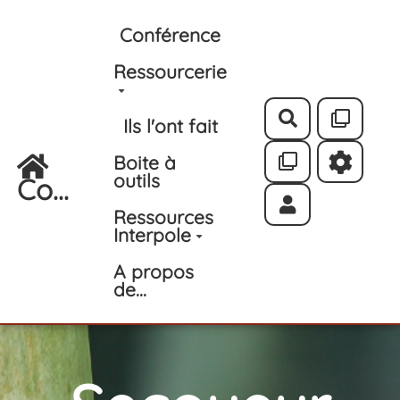
Aller au contenu principal
Conférence
Ressourcerie
Rechercher
Ils l'ont fait
Boite à
outils
Co...
Ressources
Interpole
A propos
de...