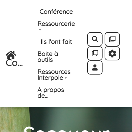
Aller au contenu principal
Conférence
Ressourcerie
Rechercher
Ils l'ont fait
Boite à
outils
Co...
Ressources
Interpole
A propos
de...