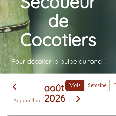
Secoueur
de
Cocotiers
Pour décoller la pulpe du fond !
août
Mois
Semaine
2026
Aujourd'hui