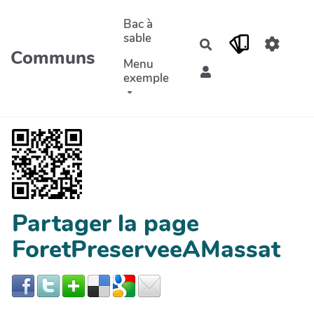
Aller au contenu principal
Bac à
sable
Rechercher
Communs
Menu
exemple
Partager la page
ForetPreserveeAMassat