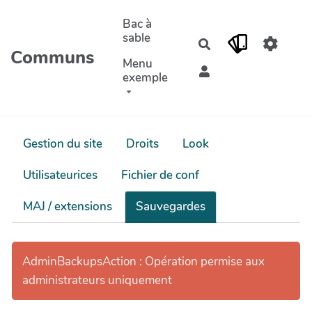
Aller au contenu principal
Bac à
sable
Rechercher
Communs
Menu
exemple
Gestion du site
Droits
Look
Utilisateurices
Fichier de conf
MAJ / extensions
Sauvegardes
AdminBackupsAction : Opération permise aux
administrateurs uniquement