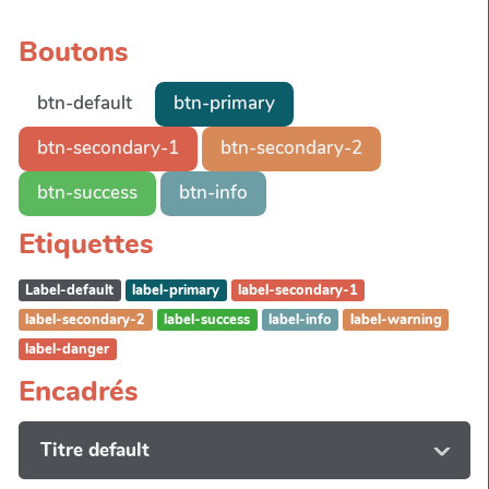
Boutons
btn-default
btn-primary
btn-secondary-1
btn-secondary-2
btn-success
btn-info
Etiquettes
Label-default
label-primary
label-secondary-1
label-secondary-2
label-success
label-info
label-warning
label-danger
Encadrés
Titre default