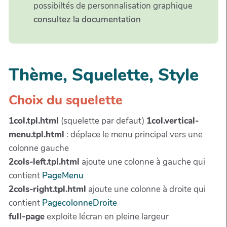
possibiltés de personnalisation graphique
consultez la documentation
Thème, Squelette, Style
Choix du squelette
1col.tpl.html
(squelette par defaut)
1col.vertical-
menu.tpl.html
: déplace le menu principal vers une
colonne gauche
2cols-left.tpl.html
ajoute une colonne à gauche qui
contient
PageMenu
2cols-right.tpl.html
ajoute une colonne à droite qui
contient
PagecolonneDroite
full-page
exploite lécran en pleine largeur