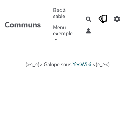
Aller au contenu principal
Bac à
sable
Rechercher
Communs
Menu
exemple
(>^_^)> Galope sous
YesWiki
<(^_^<)