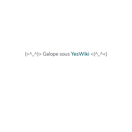
(>^_^)> Galope sous
YesWiki
<(^_^<)