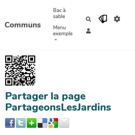
Aller au contenu principal
Bac à
sable
Rechercher
Communs
Menu
exemple
Partager la page
PartageonsLesJardins