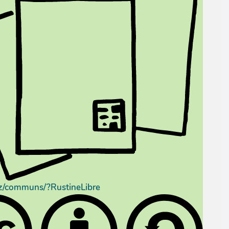
yz/communs/?RustineLibre