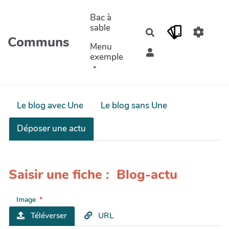
Aller au contenu principal
Bac à
sable
Rechercher
Communs
Menu
exemple
Le blog avec Une
Le blog sans Une
Déposer une actu
Saisir une fiche : Blog-actu
Image
Téléverser
URL