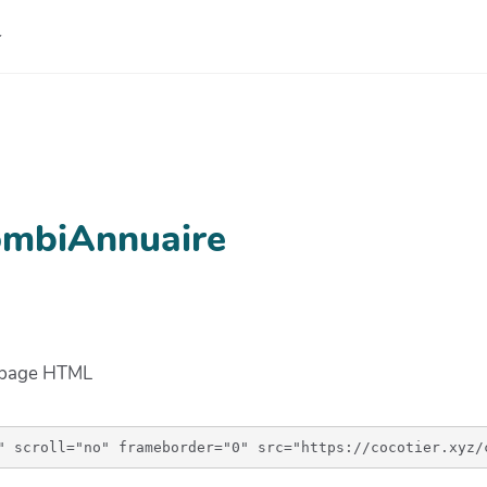
rombiAnnuaire
e page HTML